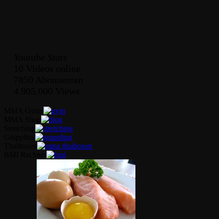
Youtube Stats
10 Videos online
7850 Abonnenten
4.905.000 Views
MMA Gyms
MMA Shop
Stretching
Grappling
Thaiboxen
BMI Rechner