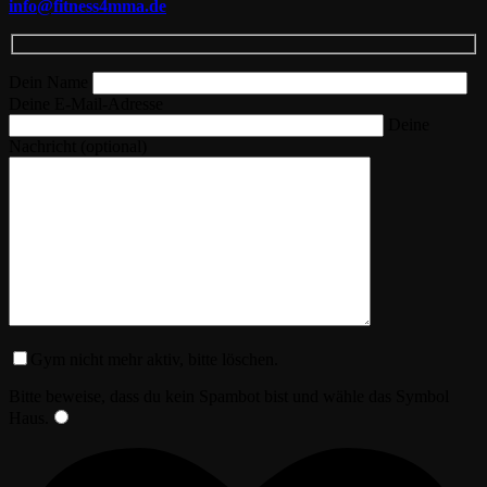
info@fitness4mma.de
Dein Name
Deine E-Mail-Adresse
Deine
Nachricht (optional)
Gym nicht mehr aktiv, bitte löschen.
Bitte beweise, dass du kein Spambot bist und wähle das Symbol
Haus
.