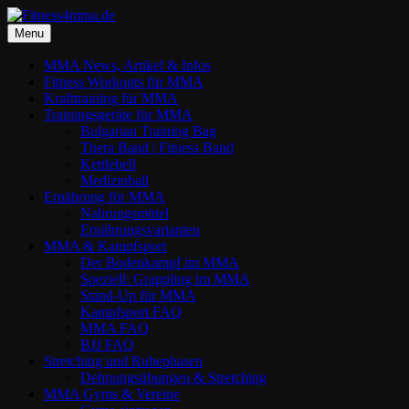
Zum
Inhalt
Menu
springen
MMA News, Artikel & Infos
Fitness Workouts für MMA
Krafttraining für MMA
Trainingsgeräte für MMA
Bulgarian Training Bag
Thera Band | Fitness Band
Kettlebell
Medizinball
Ernährung für MMA
Nahrungsmittel
Ernährungsvarianten
MMA & Kampfsport
Der Bodenkampf im MMA
Speziell: Grappling im MMA
Stand-Up für MMA
Kampfsport FAQ
MMA FAQ
BJJ FAQ
Stretching und Ruhephasen
Dehnungsübungen & Stretching
MMA Gyms & Vereine