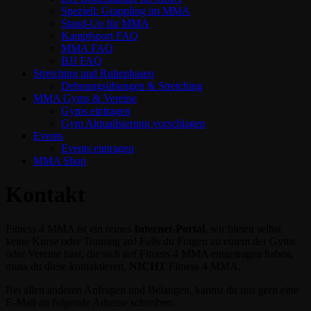
Speziell: Grappling im MMA
Stand-Up für MMA
Kampfsport FAQ
MMA FAQ
BJJ FAQ
Stretching und Ruhephasen
Dehnungsübungen & Stretching
MMA Gyms & Vereine
Gyms eintragen
Gym Aktualisierung vorschlagen
Events
Events eintragen
MMA Shop
Kontakt
Fitness 4 MMA ist ein reines
Internet-Portal
, wir bieten selbst
keine Kurse oder Training an! Falls du Fragen zu einem der Gyms
oder Vereine hast, die sich auf Fitness 4 MMA eingetragen haben,
muss du diese kontaktieren,
NICHT
Fitness 4 MMA.
Bei allen anderen Anfragen und Belangen, kannst du uns gern eine
E-Mail an folgende Adresse schreiben.