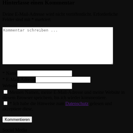
Hinterlasse einen Kommentar
Deine E-Mail-Adresse wird nicht veröffentlicht.
Erforderliche
Felder sind mit
*
markiert
*
Name
*
E-Mail-Adresse
Website
Meinen Namen, meine E-Mail-Adresse und meine Website in
diesem Browser speichern, bis ich wieder kommentiere.
* Ich habe die Hinweise zum
Datenschutz
gelesen und
akzeptiere diese.
Social Media