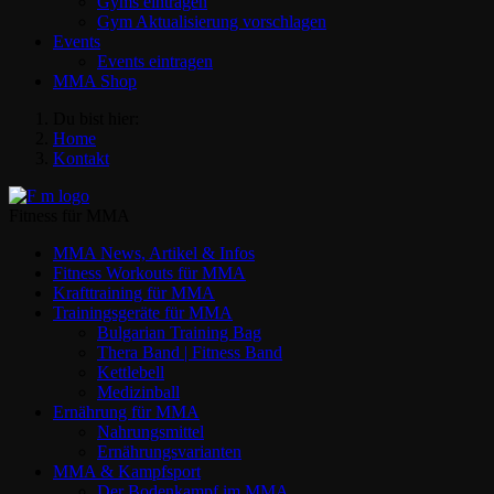
Gyms eintragen
Gym Aktualisierung vorschlagen
Events
Events eintragen
MMA Shop
Du bist hier:
Home
Kontakt
Fitness für MMA
MMA News, Artikel & Infos
Fitness Workouts für MMA
Krafttraining für MMA
Trainingsgeräte für MMA
Bulgarian Training Bag
Thera Band | Fitness Band
Kettlebell
Medizinball
Ernährung für MMA
Nahrungsmittel
Ernährungsvarianten
MMA & Kampfsport
Der Bodenkampf im MMA