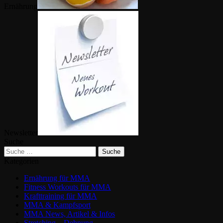
Ernährung
Newsletter
Suche
Kategorien
Ernährung für MMA
Fitness Workouts für MMA
Krafttraining für MMA
MMA & Kampfsport
MMA News, Artikel & Infos
Stretching – Dehnung